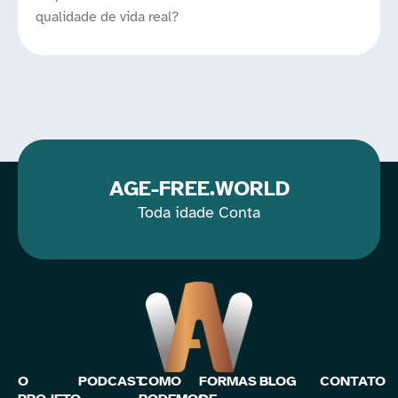
qualidade de vida real?
AGE-FREE.WORLD
Toda idade Conta
O
PODCAST
COMO
FORMAS
BLOG
CONTATO