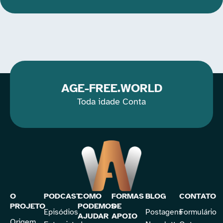
AGE-FREE.WORLD
Toda idade Conta
O
PODCAST
COMO
FORMAS
BLOG
CONTATO
PROJETO
PODEMOS
DE
Episódios
Postagens
Formulário
AJUDAR
APOIO
Origem