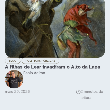
BLOG
,
LONGEVIDADE
apa
Idosos ainda rolam as pedras
Luis Alcubierre
maio 21, 2026