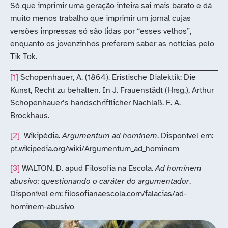
Só que imprimir uma geração inteira sai mais barato e dá
muito menos trabalho que imprimir um jornal cujas
versões impressas só são lidas por “esses velhos”,
enquanto os jovenzinhos preferem saber as notícias pelo
Tik Tok.
[1]
Schopenhauer, A. (1864). Eristische Dialektik: Die
Kunst, Recht zu behalten. In J. Frauenstädt (Hrsg.), Arthur
Schopenhauer’s handschriftlicher Nachlaß. F. A.
Brockhaus.
[2]
Wikipédia.
Argumentum ad hominem
. Disponível em:
pt.wikipedia.org/wiki/Argumentum_ad_hominem
[3]
WALTON, D. apud Filosofia na Escola.
Ad hominem
abusivo: questionando o caráter do argumentador
.
Disponível em: filosofianaescola.com/falacias/ad-
hominem-abusivo