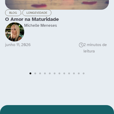
BLOG
,
POLITICAS PÚBLICAS
A filhas de Lear invadiram o Alto da Lapa
Fabio Adiron
maio 29, 2026