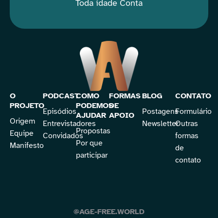
Toda idade Conta
O
PODCAST
COMO
FORMAS
BLOG
CONTATO
PROJETO
PODEMOS
DE
Episódios
Postagens
Formulário
AJUDAR
APOIO
Origem
Entrevistadores
Newsletter
Outras
Propostas
Equipe
Convidados
formas
Por que
Manifesto
de
participar
contato
@AGE-FREE.WORLD