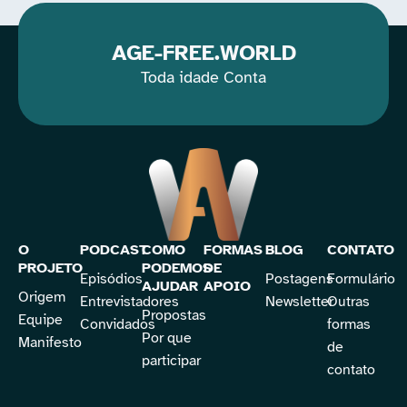
AGE-FREE.WORLD
Toda idade Conta
O
PODCAST
COMO
FORMAS
BLOG
CONTATO
PROJETO
PODEMOS
DE
Episódios
Postagens
Formulário
AJUDAR
APOIO
Origem
Entrevistadores
Newsletter
Outras
Propostas
Equipe
Convidados
formas
Por que
Manifesto
de
participar
contato