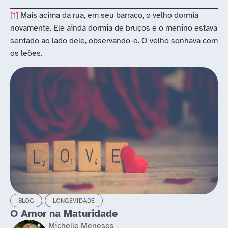
[1]
Mais acima da rua, em seu barraco, o velho dormia
novamente. Ele ainda dormia de bruços e o menino estava
sentado ao lado dele, observando-o. O velho sonhava com
os leões.
BLOG
,
POLITICAS PÚBLICAS
A filhas de Lear invadiram o Alto da L
Fabio Adiron