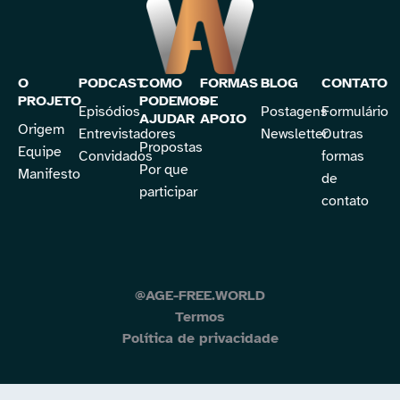
O
PODCAST
COMO
FORMAS
BLOG
CONTATO
PROJETO
PODEMOS
DE
Episódios
Postagens
Formulário
AJUDAR
APOIO
Origem
Entrevistadores
Newsletter
Outras
Propostas
Equipe
Convidados
formas
Por que
Manifesto
de
participar
contato
@AGE-FREE.WORLD
Termos
Política de privacidade