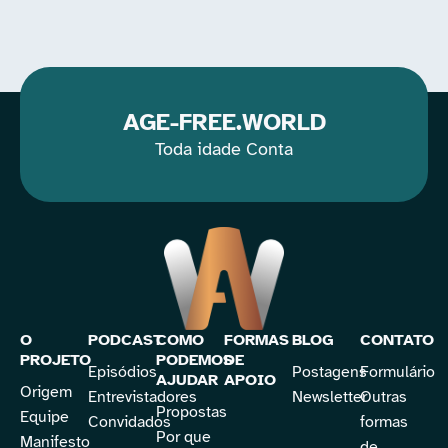
AGE-FREE.WORLD
Toda idade Conta
O
PODCAST
COMO
FORMAS
BLOG
CONTATO
PROJETO
PODEMOS
DE
Episódios
Postagens
Formulário
AJUDAR
APOIO
Origem
Entrevistadores
Newsletter
Outras
Propostas
Equipe
Convidados
formas
Por que
Manifesto
de