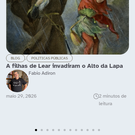
BLOG
,
LONGEVIDADE
a
Idosos ainda rolam as pedras
Luis Alcubierre
maio 21, 2026