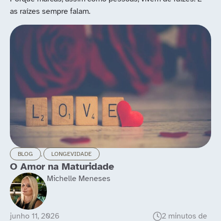
as raízes sempre falam.
BLOG
,
POLITICAS PÚBLICAS
e
A filhas de Lear invad
Fabio Adiron
maio 29, 2026