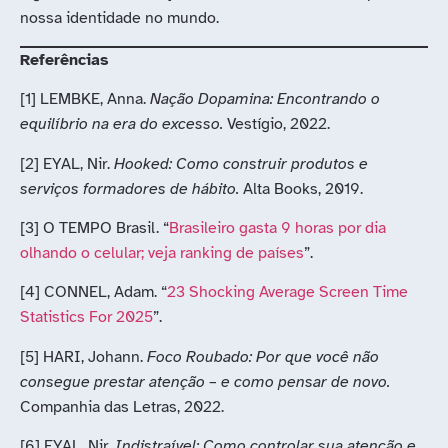
nossa identidade no mundo.
Referências
[1] LEMBKE, Anna.
Nação Dopamina: Encontrando o
equilíbrio na era do excesso.
Vestígio, 2022.
[2] EYAL, Nir.
Hooked: Como construir produtos e
serviços formadores de hábito.
Alta Books, 2019.
[3] O TEMPO Brasil. “
Brasileiro gasta 9 horas por dia
olhando o celular; veja ranking de países
”.
[4] CONNEL, Adam. “
23 Shocking Average Screen Time
Statistics For 2025
”.
[5] HARI, Johann.
Foco Roubado: Por que você não
consegue prestar atenção – e como pensar de novo.
Companhia das Letras, 2022.
[6] EYAL, Nir.
Indistraível: Como controlar sua atenção e