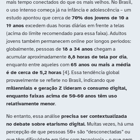
mais tempo conectados do que os mais velhos. No Brasil,
o uso intenso começa já na infância e adolescência – um
estudo apontou que cerca de
70% dos jovens de 10 a
19 anos
excedem duas horas diárias em frente a telas
(acima do limite recomendado para essa faixa). Adultos
jovens também permanecem online por longos períodos:
globalmente, pessoas de
18 a 34 anos
chegam a
acumular aproximadamente
8,8 horas de tela por dia
,
enquanto entre aqueles com
65 anos ou mais a média
é de cerca de 5,2 horas
[4]. Essa tendência global
provavelmente se reflete no Brasil, indicando que
millennials e geração Z lideram o consumo digital,
enquanto faixas acima de 50-60 anos têm uso
relativamente menor
.
No entanto, essa análise
precisa ser contextualizada
no debate sobre etarismo digital
. Muitas vezes, há uma
percepção de que pessoas 50+ são “desconectadas” ou
que têm dificuldade em lidar com tecnologia – o que nem