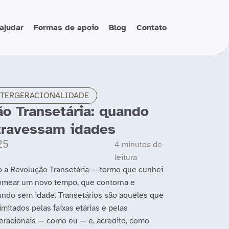
ajudar
Formas de apoio
Blog
Contato
NTERGERACIONALIDADE
o Transetária: quando
travessam idades
25
 a Revolução Transetária — termo que cunhei
omear um novo tempo, que contorna e
ndo sem idade. Transetários são aqueles que
mitados pelas faixas etárias e pelas
geracionais — como eu — e, acredito, como