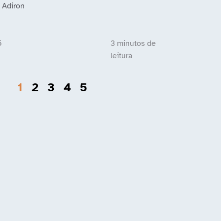
 Adiron
6
1
2
3
4
5