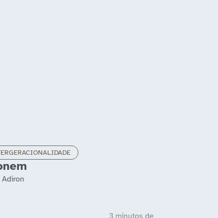
TERGERACIONALIDADE
ionem
 Adiron