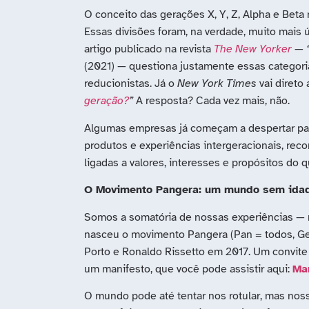
O conceito das gerações X, Y, Z, Alpha e Bet
Essas divisões foram, na verdade, muito mais 
artigo publicado na revista
The New Yorker
—
(2021) — questiona justamente essas categori
reducionistas. Já o
New York Times
vai direto
geração?
”
A resposta? Cada vez mais, não.
Algumas empresas já começam a despertar par
produtos e experiências intergeracionais, re
ligadas a valores, interesses e propósitos do 
O Movimento Pangera: um mundo sem ida
Somos a somatória de nossas experiências — 
nasceu o movimento Pangera (Pan = todos, Ger
Porto e Ronaldo Rissetto em 2017. Um convite 
um manifesto, que você pode assistir aqui:
Ma
O mundo pode até tentar nos rotular, mas nossa