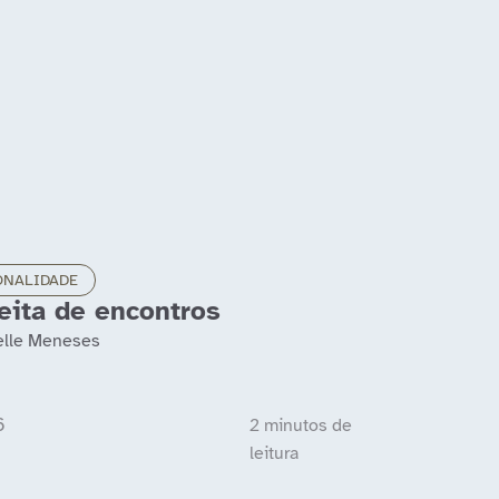
ONALIDADE
feita de encontros
elle Meneses
6