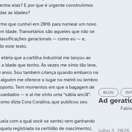
entre elas? E por que é urgente construirmos
das as idades?
termo que cunhei em 2016 para nomear um novo
m idade. Transetários são aqueles que não se
classificações geracionais — como eu — e,
o este texto.
ária que a cartilha industrial me lançou ao
a idade que tenho. Às vezes me sinto tão leve,
20 anos. Sou também criança quando embarco na
alguém me oferece o lugar no metrô ou lembro
aeroporto. Tem momentos em que a bagagem de
BLOG
,
IN
guardados — e aí me sinto uma “sábia anciã”.
Ad gerat
omo dizia Cora Coralina, que publicou seu
Fabio
quela com a qual você se sente) vem ganhando
aquela registrada na certidão de nascimento).
julho 3, 2026