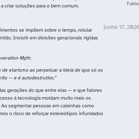
Fabio
e a criar soluções para o bem comum.
junho 17, 202
imentos se impõem sobre o tempo, rotular
ido. Insistir em divisões geracionais rígidas
neration Myth
:
 de etarismo ao perpetuar a ideia de que só os
ito — e é autodestrutivo.”
das gerações do que entre elas — e que fatores
e acesso à tecnologia moldam muito mais os
. Ao segmentar pessoas em caixinhas como
mos o risco de reforçar estereótipos infundados