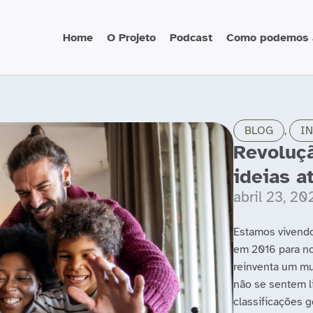
Home
O Projeto
Podcast
Como podemos 
BLOG
,
I
Revoluçã
ideias a
abril 23, 20
Estamos vivendo
em 2016 para n
reinventa um mu
não se sentem li
classificações 